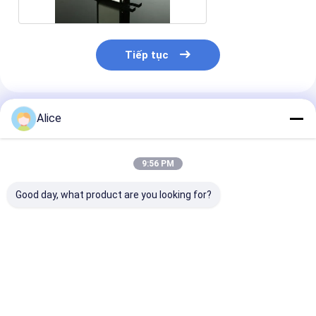
Tiếp tục
Sản Phẩm Khuyến Cáo
Alice
9:56 PM
Good day, what product are you looking for?
Chất cách điện bằng
HVDC Fuse gốm sứ
Vật liệu gốm c
gốm điện Alumina
chất alumin F
cao 95% để chống
mài mòn cầu chì
Giá tốt nhất
Giá tốt nhất
Giá tốt n