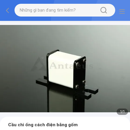
1
/
1
Cầu chì ống cách điện bằng gốm