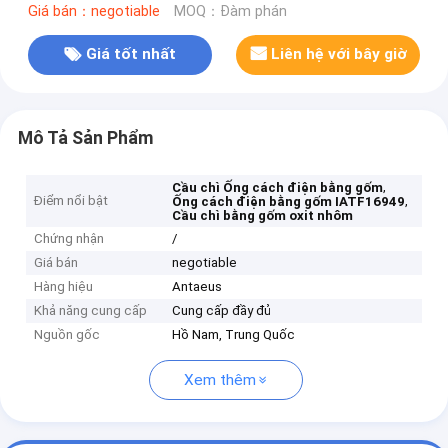
Giá bán：negotiable
MOQ：Đàm phán
Giá tốt nhất
Liên hệ với bây giờ
Mô Tả Sản Phẩm
,
Cầu chì Ống cách điện bằng gốm
Điểm nổi bật
,
Ống cách điện bằng gốm IATF16949
Cầu chì bằng gốm oxit nhôm
Chứng nhận
/
Giá bán
negotiable
Hàng hiệu
Antaeus
Khả năng cung cấp
Cung cấp đầy đủ
Nguồn gốc
Hồ Nam, Trung Quốc
Xem thêm