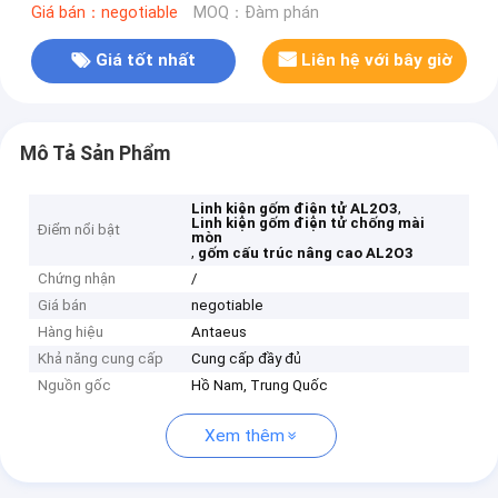
Giá bán：negotiable
MOQ：Đàm phán
Giá tốt nhất
Liên hệ với bây giờ
Mô Tả Sản Phẩm
,
Linh kiện gốm điện tử AL2O3
Linh kiện gốm điện tử chống mài
Điểm nổi bật
mòn
,
gốm cấu trúc nâng cao AL2O3
Chứng nhận
/
Giá bán
negotiable
Hàng hiệu
Antaeus
Khả năng cung cấp
Cung cấp đầy đủ
Nguồn gốc
Hồ Nam, Trung Quốc
Xem thêm