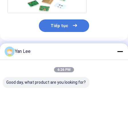
Tiếp tục
Sản Phẩm Khuyến Cáo
Yan Lee
6:26 PM
Good day, what product are you looking for?
3,82g / Cm3 Linh
Alumina Ceramic
Cấu trúc tiên t
kiện gốm điện tử Độ
Substrate 96%
Linh kiện gốm
cứng Kết cấu Sản
AL2O3 Ceramic
tử chống ăn m
phẩm công nghiệp
Circuit Board Vòng
mạch phim dày
Giá tốt nhất
Giá tốt nhất
Giá tốt n