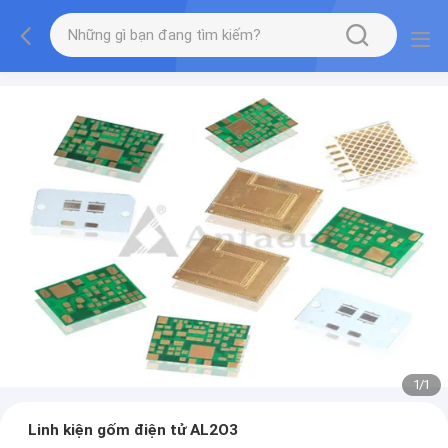
1
/
1
Linh kiện gốm điện tử AL2O3