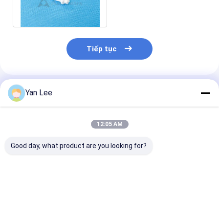
suất cao cho cảm biến
oxy
Tiếp tục
Sản Phẩm Khuyến Cáo
Yan Lee
12:05 AM
Good day, what product are you looking for?
Pin Linh kiện điện tử
Đầu nối cách điện
AL2O3 Vòng 
Gốm sứ chất alumin
bằng gốm chất
cách điện bằn
Sứ chống ăn mòn
alumin kỹ thuật tiên
nhôm oxit 3,9g
ISO14001
tiến Độ cứng cao cho
cho pin điện
pin