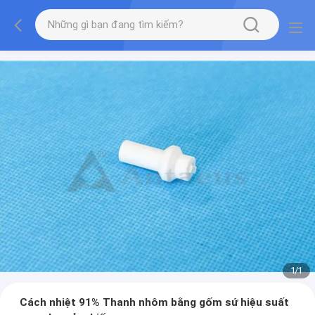
1
/
1
Cách nhiệt 91% Thanh nhôm bằng gốm sứ hiệu suất