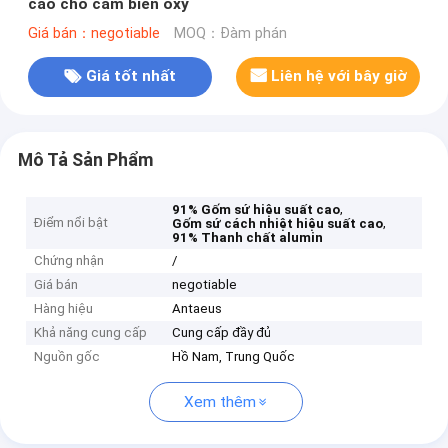
cao cho cảm biến oxy
Giá bán：negotiable
MOQ：Đàm phán
Giá tốt nhất
Liên hệ với bây giờ
Mô Tả Sản Phẩm
,
91% Gốm sứ hiệu suất cao
Điểm nổi bật
,
Gốm sứ cách nhiệt hiệu suất cao
91% Thanh chất alumin
Chứng nhận
/
Giá bán
negotiable
Hàng hiệu
Antaeus
Khả năng cung cấp
Cung cấp đầy đủ
Nguồn gốc
Hồ Nam, Trung Quốc
Xem thêm