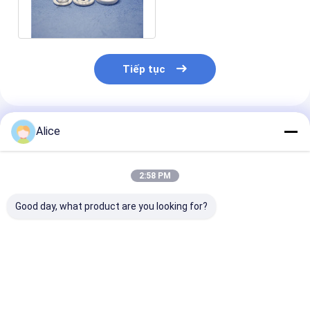
đệm Vòng đệm bằng
nhôm
Tiếp tục
Sản Phẩm Khuyến Cáo
Alice
2:58 PM
Good day, what product are you looking for?
Gốm sứ kỹ thuật tiên
Vòng O gốm sứ
Gioăng sứ chấ
tiến Vòng gia công
Alumina 95%
alumin Vòng c
gốm chính xác Trung
nhiệt Công ng
Quốc
Vòng cách nhi
550Mpa