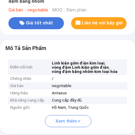
đệm bằng nhôm
Giá bán：negotiable
MOQ：Đàm phán
Giá tốt nhất
Liên hệ với bây giờ
Mô Tả Sản Phẩm
,
Linh kiện gốm điện kim loại
Điểm nổi bật
,
vòng đệm Linh kiện gốm điện
vòng đệm bằng nhôm kim loại hóa
Chứng nhận
/
Giá bán
negotiable
Hàng hiệu
Antaeus
Khả năng cung cấp
Cung cấp đầy đủ
Nguồn gốc
Hồ Nam, Trung Quốc
Xem thêm