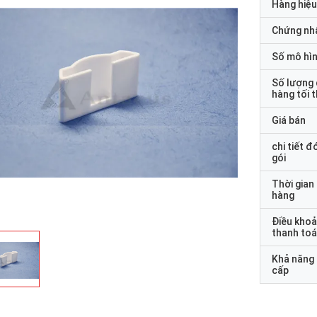
Hàng hiệu
Chứng nh
Số mô hì
Số lượng
hàng tối 
Giá bán
chi tiết đ
gói
Thời gian
hàng
Điều kho
thanh to
Khả năng
cấp