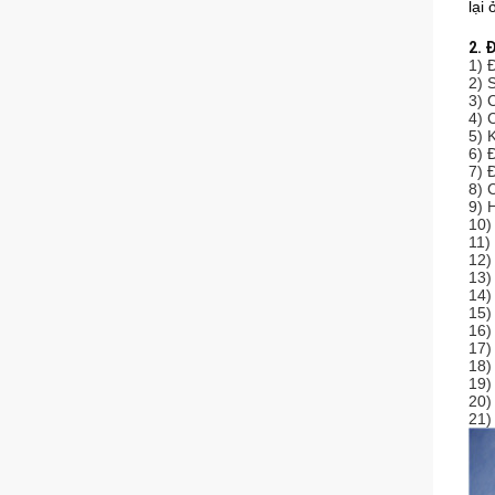
lại
2. 
1) 
2) 
3) 
4) 
5) 
6) 
7) 
8) C
9) 
10)
11)
12)
13)
14)
15)
16)
17)
18)
19)
20)
21)