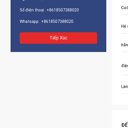
Cườ
Số điện thoại :
+8618507388020
Whatsapp :
+8618507388020
Hệ 
Tiếp Xúc
hằn
điệ
Làm
ĐỂ