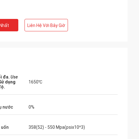
 Nhất
Liên Hệ Với Bây Giờ
i đa.
Use
Sử dụng
1650℃
độ.
ụ nước
0%
 uốn
358(52) - 550 Mpa(psix10^3)