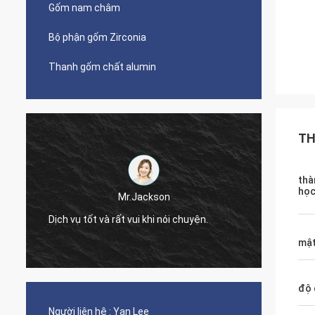
Gốm nam châm
Bộ phận gốm Zirconia
Thanh gốm chất alumin
TH
thà
Mr.Farn
họ
Trả lời rất nhanh và dễ dàng để nói
chuyện!
mật
độ 
Người liên hệ :
Yan Lee