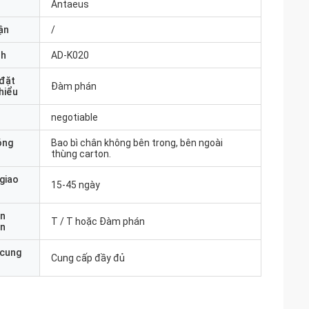
Antaeus
ận
/
nh
AD-K020
 đặt
Đàm phán
thiểu
negotiable
óng
Bao bì chân không bên trong, bên ngoài
thùng carton.
 giao
15-45 ngày
ản
T / T hoặc Đàm phán
án
 cung
Cung cấp đầy đủ