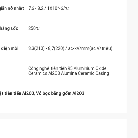
iãn nở nhiệt
7,6 - 8,2 / 1X10^-6/℃
kháng sốc
250℃
 điện môi
8,3(210) - 8,7(220) / ac-kV/mm(ac V/triệu)
Công nghệ tiên tiến 95 Aluminium Oxide
Ceramics Al2O3 Alumina Ceramic Casing
t tiên tiến Al2O3
,
Vỏ bọc bằng gốm Al2O3