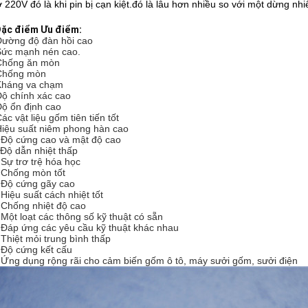
 ở 220V đó là khi pin bị cạn kiệt.đó là lâu hơn nhiều so với một dừng nhiê
Đặc điểm Ưu điểm:
Đường độ đàn hồi cao
Sức mạnh nén cao.
Chống ăn mòn
Chống mòn
Kháng va chạm
Độ chính xác cao
Độ ổn định cao
ác vật liệu gốm tiên tiến tốt
Hiệu suất niêm phong hàn cao
 Độ cứng cao và mật độ cao
 Độ dẫn nhiệt thấp
 Sự trơ trệ hóa học
 Chống mòn tốt
 Độ cứng gãy cao
 Hiệu suất cách nhiệt tốt
 Chống nhiệt độ cao
 Một loạt các thông số kỹ thuật có sẵn
 Đáp ứng các yêu cầu kỹ thuật khác nhau
 Thiệt mỏi trung bình thấp
 Độ cứng kết cấu
 Ứng dụng rộng rãi cho cảm biến gốm ô tô, máy sưởi gốm, sưởi điện