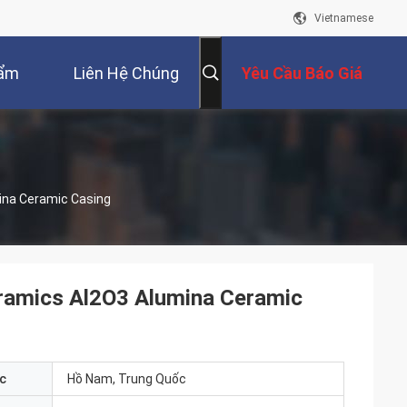
Vietnamese
hẩm
Liên Hệ Chúng
Yêu Cầu Báo Giá
Tôi
ina Ceramic Casing
eramics Al2O3 Alumina Ceramic
c
Hồ Nam, Trung Quốc