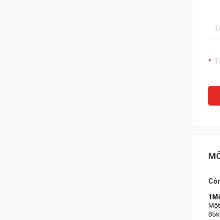
MÔ
Côn
1Mô
Một
85k