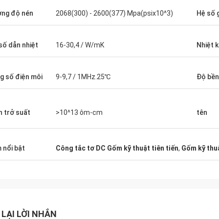
ng độ nén
2068(300) - 2600(377) Mpa(psix10^3)
Hệ số g
số dẫn nhiệt
16-30,4 / W/mK
Nhiệt 
g số điện môi
9-9,7 / 1MHz.25℃
Độ bền
n trở suất
>10^13 ôm-cm
tên
 nổi bật
Công tắc tơ DC Gốm kỹ thuật tiên tiến
,
Gốm kỹ thuậ
 LẠI LỜI NHẮN