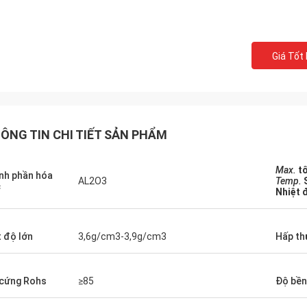
Giá Tốt
ÔNG TIN CHI TIẾT SẢN PHẨM
Max.
tố
nh phần hóa
AL2O3
Temp.
c
Nhiệt 
 độ lớn
3,6g/cm3-3,9g/cm3
Hấp th
cứng Rohs
≥85
Độ bền