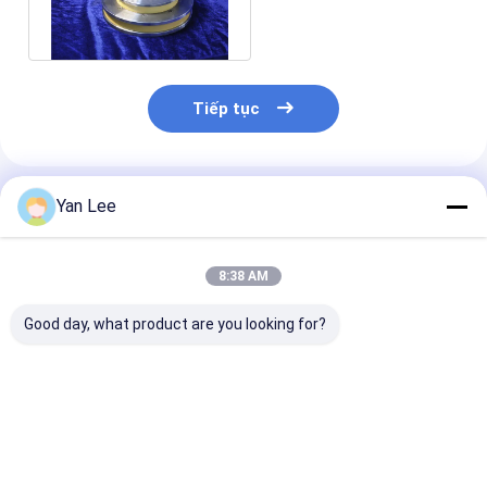
dây 30 Kpsi - 32 Kpsi
Tiếp tục
Sản Phẩm Khuyến Cáo
Yan Lee
8:38 AM
Good day, what product are you looking for?
Bánh xe dây loại tháp
Gia công CNC Linh
Gia công kết c
gốm Zirconia cho
kiện gốm Zirconia
CNC Bộ phận 
máy vẽ
Zirconia 6.0g 