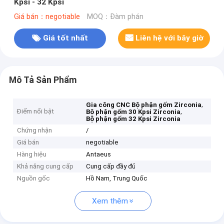
Kpsi - 32 Kpsi
Giá bán：negotiable
MOQ：Đàm phán
Giá tốt nhất
Liên hệ với bây giờ
Mô Tả Sản Phẩm
,
Gia công CNC Bộ phận gốm Zirconia
Điểm nổi bật
,
Bộ phận gốm 30 Kpsi Zirconia
Bộ phận gốm 32 Kpsi Zirconia
Chứng nhận
/
Giá bán
negotiable
Hàng hiệu
Antaeus
Khả năng cung cấp
Cung cấp đầy đủ
Nguồn gốc
Hồ Nam, Trung Quốc
Xem thêm