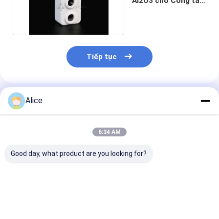
Al2O3 cho Công tắc
tơ EV HVDC
Tiếp tục
Sản Phẩm Khuyến Cáo
Alice
6:34 AM
Good day, what product are you looking for?
Đồ nghiền graphite
10kg 20kg 30Kg Độ
Công nghiệp Si
đất sét tùy chỉnh
tinh khiết cao mật
Carbide Graph
Graphite chân không
độ cao Granite
Crucible cho đ
với nắp cao độ tinh
Carbon Crucible
cực trong pin 