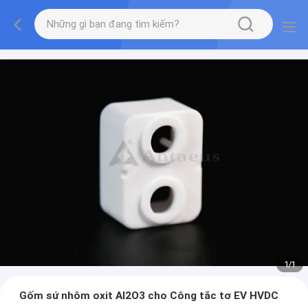
1
/
1
Gốm sứ nhôm oxit Al2O3 cho Công tắc tơ EV HVDC