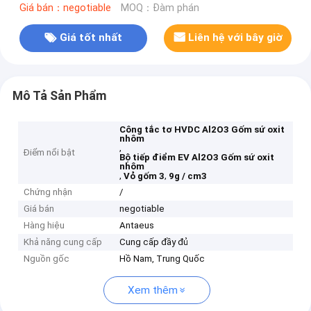
Giá bán：negotiable
MOQ：Đàm phán
Giá tốt nhất
Liên hệ với bây giờ
Mô Tả Sản Phẩm
Công tắc tơ HVDC Al2O3 Gốm sứ oxit
nhôm
,
Điểm nổi bật
Bộ tiếp điểm EV Al2O3 Gốm sứ oxit
nhôm
,
,
Vỏ gốm 3
9g / cm3
Chứng nhận
/
Giá bán
negotiable
Hàng hiệu
Antaeus
Khả năng cung cấp
Cung cấp đầy đủ
Nguồn gốc
Hồ Nam, Trung Quốc
Xem thêm