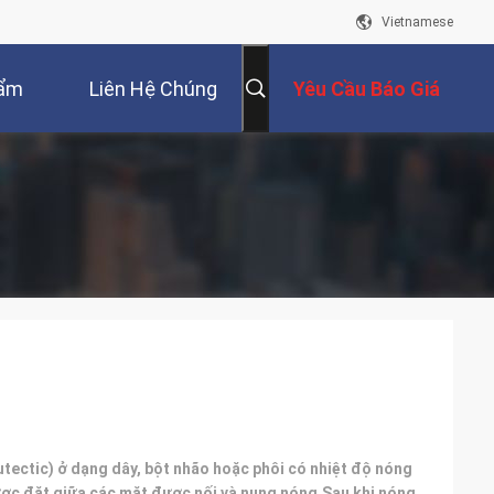
Vietnamese
hẩm
Liên Hệ Chúng
Yêu Cầu Báo Giá
Tôi
utectic) ở dạng dây, bột nhão hoặc phôi có nhiệt độ nóng
ược đặt giữa các mặt được nối và nung nóng.Sau khi nóng