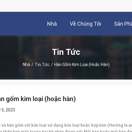
Nhà
Về Chúng Tôi
Sản P
Tin Tức
Nhà
/
Tin Tức
/
Hàn Gốm Kim Loại (hoặc Hàn)
n gốm kim loại (hoặc hàn)
y 5, 2023
 và hàn gốm với kim loại sử dụng kim loại hoặc hợp kim (thường là e
y thấp hơn một trong hai bộ phận được nối.Mối hàn hoặc mối hàn đ