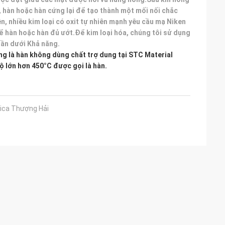
, hàn hoặc hàn cứng lại để tạo thành một mối nối chắc
ên, nhiều kim loại có oxit tự nhiên mạnh yêu cầu mạ Niken
ể hàn hoặc hàn đủ ướt.Để kim loại hóa, chúng tôi sử dụng
ần dưới Khả năng.
ờng là hàn không dùng chất trợ dung tại STC Material
ộ lớn hơn 450°C được gọi là hàn.
nica Thượng Hải