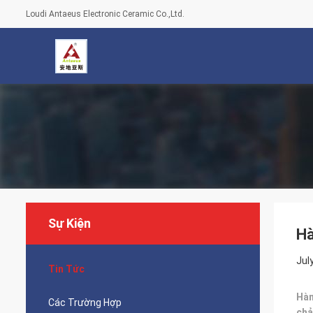
Loudi Antaeus Electronic Ceramic Co.,Ltd.
Sự Kiện
Hà
Jul
Tin Tức
Hàn
Các Trường Hợp
chả