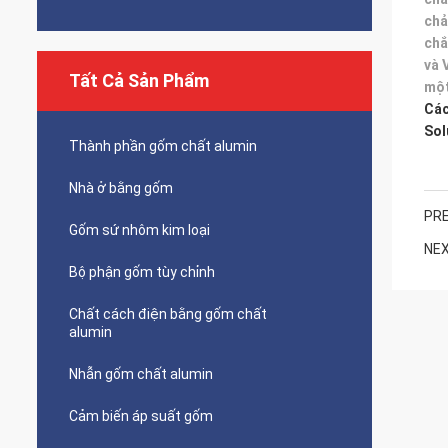
chả
chắ
và 
Tất Cả Sản Phẩm
một
Các
Sol
Thành phần gốm chất alumin
Nhà ở bằng gốm
PRE
Gốm sứ nhôm kim loại
NEX
Bộ phận gốm tùy chỉnh
Chất cách điện bằng gốm chất
alumin
Nhẫn gốm chất alumin
Cảm biến áp suất gốm